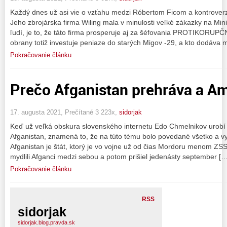
Každý dnes už asi vie o vzťahu medzi Róbertom Ficom a kontrove
Jeho zbrojárska firma Wiling mala v minulosti veľké zákazky na Min
ľudí, je to, že táto firma prosperuje aj za šéfovania PROTIKORUP
obrany totiž investuje peniaze do starých Migov -29, a kto dodáva m
Pokračovanie článku
Prečo Afganistan prehráva a Am
17. augusta 2021, Prečítané 3 223x,
sidorjak
Keď už veľká obskura slovenského internetu Edo Chmelnikov urobí 
Afganistan, znamená to, že na túto tému bolo povedané všetko a vy
Afganistan je štát, ktorý je vo vojne už od čias Mordoru menom ZS
mydlili Afganci medzi sebou a potom prišiel jedenásty september […
Pokračovanie článku
RSS
sidorjak
sidorjak.blog.pravda.sk