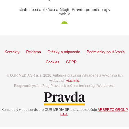
stiahnite si aplikáciu a čítajte Pravdu pohodlne aj v
mobile
Kontakty
Reklama
Otázky a odpovede
Podmienky používania
Cookies
GDPR
© OUR MEDIA SR a. s. 2026. Autorské práva sú vyhradené a vykonáva ich
vydavateľ,
viac info
.
Blogovací systém Blog.Pravda.sk beží na technológií Wordpress.
Kompletný video servis pre OUR MEDIA SR a.s. zabezpečuje
ARBERTO GROUP
s.r.o.
.