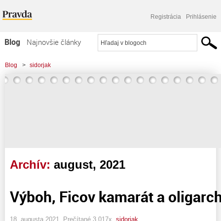
Registrácia
Prihlásenie
Blog
Najnovšie články
Najčítanejšie články
Blog
>
sidorjak
Najkomentovanejšie články
Zoznam blogov
Komerčné blogy
Archív:
august, 2021
Výboh, Ficov kamarát a oligarch
18. augusta 2021, Prečítané 3 017x,
sidorjak